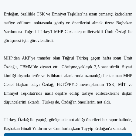
Erdoğan, özellikle TSK ve Emniyet Teşkilatı’na sızan cemaatçi kadroların
tasfiye edilmesi noktasında görüş ve önerilerini almak üzere Başbakan
Yardımcısı Tuğrul Türkeş’i MHP Gaziantep milletvekili Ümit Özdağ ile
görüşmesi için görevlendirdi.
MHP'den AKP'ye transfer olan Tuğrul Türkeş geçen hafta sonu Ümit
Özdağ'ı, TBMM’de ziyaret etti. Görüşme,yaklaşık 2,5 saat sürdü. Siyasi
kimliği dışında terör ve istihbarat alanlarında uzmanlığı ile tanınan MHP
Genel Başkan adayı Özdağ, FETÖ/PYD mensuplarının TSK, MİT ve
Emniyet Teşkilatı'nda nasıl deşifre edilip tasfiye edileceklerine ilişkin
düşüncelerini aktardı. Türkeş de, Özdağ'ın önerilerini not aldı.
Türkeş, Özdağ ile yaptığı görüşmede not aldığı önerileri bir rapor halinde,
Başbakan Binali Yıldırım ve Cumhurbaşkanı Tayyip Erdoğan'a sunacak.