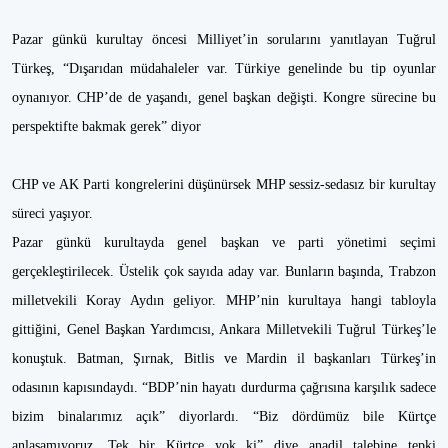
Pazar günkü kurultay öncesi Milliyet’in sorularını yanıtlayan Tuğrul
Türkeş, “Dışarıdan müdahaleler var. Türkiye genelinde bu tip oyunlar
oynanıyor. CHP’de de yaşandı, genel başkan değişti. Kongre sürecine bu
perspektifte bakmak gerek” diyor
CHP ve AK Parti kongrelerini düşünürsek MHP sessiz-sedasız bir kurultay
süreci yaşıyor.
Pazar günkü kurultayda genel başkan ve parti yönetimi seçimi
gerçekleştirilecek. Üstelik çok sayıda aday var. Bunların başında, Trabzon
milletvekili Koray Aydın geliyor. MHP’nin kurultaya hangi tabloyla
gittiğini, Genel Başkan Yardımcısı, Ankara Milletvekili Tuğrul Türkeş’le
konuştuk. Batman, Şırnak, Bitlis ve Mardin il başkanları Türkeş’in
odasının kapısındaydı. “BDP’nin hayatı durdurma çağrısına karşılık sadece
bizim binalarımız açık” diyorlardı. “Biz dördümüz bile Kürtçe
anlaşamıyoruz. Tek bir Kürtçe yok ki” diye anadil talebine tepki