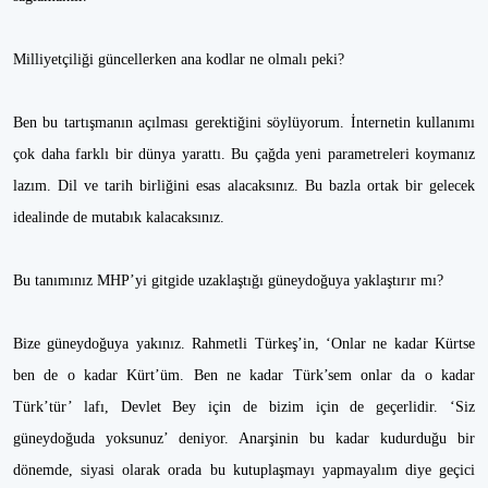
Milliyetçiliği güncellerken ana kodlar ne olmalı peki?
Ben bu tartışmanın açılması gerektiğini söylüyorum. İnternetin kullanımı
çok daha farklı bir dünya yarattı. Bu çağda yeni parametreleri koymanız
lazım. Dil ve tarih birliğini esas alacaksınız. Bu bazla ortak bir gelecek
idealinde de mutabık kalacaksınız.
Bu tanımınız MHP’yi gitgide uzaklaştığı güneydoğuya yaklaştırır mı?
Bize güneydoğuya yakınız. Rahmetli Türkeş’in, ‘Onlar ne kadar Kürtse
ben de o kadar Kürt’üm. Ben ne kadar Türk’sem onlar da o kadar
Türk’tür’ lafı, Devlet Bey için de bizim için de geçerlidir. ‘Siz
güneydoğuda yoksunuz’ deniyor. Anarşinin bu kadar kudurduğu bir
dönemde, siyasi olarak orada bu kutuplaşmayı yapmayalım diye geçici