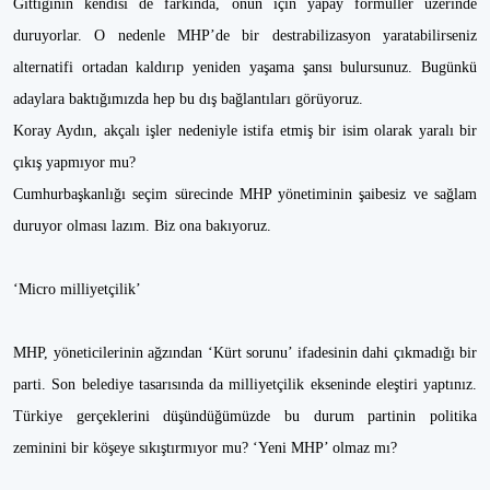
Gittiğinin kendisi de farkında, onun için yapay formüller üzerinde
duruyorlar. O nedenle MHP’de bir destrabilizasyon yaratabilirseniz
alternatifi ortadan kaldırıp yeniden yaşama şansı bulursunuz. Bugünkü
adaylara baktığımızda hep bu dış bağlantıları görüyoruz.
Koray Aydın, akçalı işler nedeniyle istifa etmiş bir isim olarak yaralı bir
çıkış yapmıyor mu?
Cumhurbaşkanlığı seçim sürecinde MHP yönetiminin şaibesiz ve sağlam
duruyor olması lazım. Biz ona bakıyoruz.
‘Micro milliyetçilik’
MHP, yöneticilerinin ağzından ‘Kürt sorunu’ ifadesinin dahi çıkmadığı bir
parti. Son belediye tasarısında da milliyetçilik ekseninde eleştiri yaptınız.
Türkiye gerçeklerini düşündüğümüzde bu durum partinin politika
zeminini bir köşeye sıkıştırmıyor mu? ‘Yeni MHP’ olmaz mı?