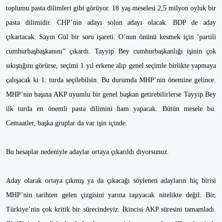
toplumu pasta dilimleri gibi görüyor. 18 yaş meselesi 2,5 milyon oyluk bir
pasta dilimidir. CHP’nin adayı solun adayı olacak. BDP de aday
çıkartacak. Sayın Gül bir soru işareti. O’nun önünü kesmek için ‘partili
cumhurbaşbaşkanını” çıkardı. Tayyip Bey cumhurbaşkanlığı işinin çok
sıkıştığını görürse, seçimi 1 yıl erkene alıp genel seçimle birlikte yapmaya
çalışacak ki 1. turda seçilebilsin. Bu durumda MHP’nin önemine gelince.
MHP’nin başına AKP uyumlu bir genel başkan getirebilirlerse Tayyip Bey
ilk turda en önemli pasta dilimini ham yapacak. Bütün mesele bu.
Cemaatler, başka gruplar da var işin içinde.
Bu hesaplar nedeniyle adaylar ortaya çıkarıldı diyorsunuz.
Aday olarak ortaya çıkmış ya da çıkacağı söylenen adayların hiç birisi
MHP’nin tarihten gelen çizgisini yarına taşıyacak nitelikte değil. Bir,
Türkiye’nin çok kritik bir sürecindeyiz. İkincisi AKP süresini tamamladı.