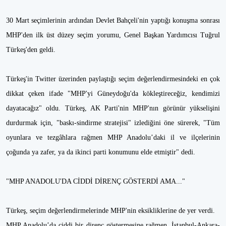
30 Mart seçimlerinin ardından Devlet Bahçeli'nin yaptığı konuşma sonrası
MHP'den ilk üst düzey seçim yorumu, Genel Başkan Yardımcısı Tuğrul
Türkeş'den geldi.
Türkeş'in Twitter üzerinden paylaştığı seçim değerlendirmesindeki en çok
dikkat çeken ifade "MHP'yi Güneydoğu'da kökleştireceğiz, kendimizi
dayatacağız" oldu. Türkeş, AK Parti'nin MHP'nın görünür yükselişini
durdurmak için, "baskı-sindirme stratejisi" izlediğini öne sürerek, "Tüm
oyunlara ve tezgâhlara rağmen MHP Anadolu’daki il ve ilçelerinin
çoğunda ya zafer, ya da ikinci parti konumunu elde etmiştir" dedi.
"MHP ANADOLU'DA CİDDİ DİRENÇ GÖSTERDİ AMA..."
Türkeş, seçim değerlendirmelerinde MHP'nin eksikliklerine de yer verdi.
MHP Anadolu’da ciddi bir direnç göstermesine rağmen, İstanbul-Ankara-