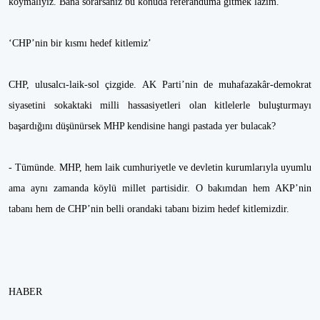
koymalıyız. Bana sorarsanız bu konuda referanduma gitmek lazım.
‘CHP’nin bir kısmı hedef kitlemiz’
CHP, ulusalcı-laik-sol çizgide. AK Parti’nin de muhafazakâr-demokrat
siyasetini sokaktaki milli hassasiyetleri olan kitlelerle buluşturmayı
başardığını düşünürsek MHP kendisine hangi pastada yer bulacak?
- Tümünde. MHP, hem laik cumhuriyetle ve devletin kurumlarıyla uyumlu
ama aynı zamanda köylü millet partisidir. O bakımdan hem AKP’nin
tabanı hem de CHP’nin belli orandaki tabanı bizim hedef kitlemizdir.
HABER