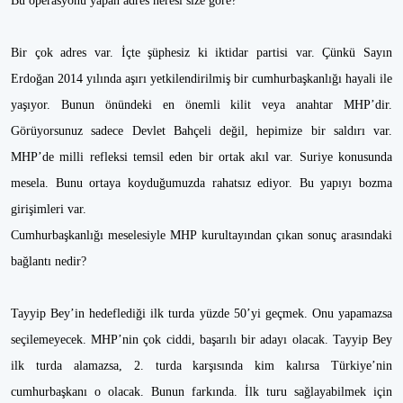
Bu operasyonu yapan adres neresi size göre?
Bir çok adres var. İçte şüphesiz ki iktidar partisi var. Çünkü Sayın
Erdoğan 2014 yılında aşırı yetkilendirilmiş bir cumhurbaşkanlığı hayali ile
yaşıyor. Bunun önündeki en önemli kilit veya anahtar MHP’dir.
Görüyorsunuz sadece Devlet Bahçeli değil, hepimize bir saldırı var.
MHP’de milli refleksi temsil eden bir ortak akıl var. Suriye konusunda
mesela. Bunu ortaya koyduğumuzda rahatsız ediyor. Bu yapıyı bozma
girişimleri var.
Cumhurbaşkanlığı meselesiyle MHP kurultayından çıkan sonuç arasındaki
bağlantı nedir?
Tayyip Bey’in hedeflediği ilk turda yüzde 50’yi geçmek. Onu yapamazsa
seçilemeyecek. MHP’nin çok ciddi, başarılı bir adayı olacak. Tayyip Bey
ilk turda alamazsa, 2. turda karşısında kim kalırsa Türkiye’nin
cumhurbaşkanı o olacak. Bunun farkında. İlk turu sağlayabilmek için