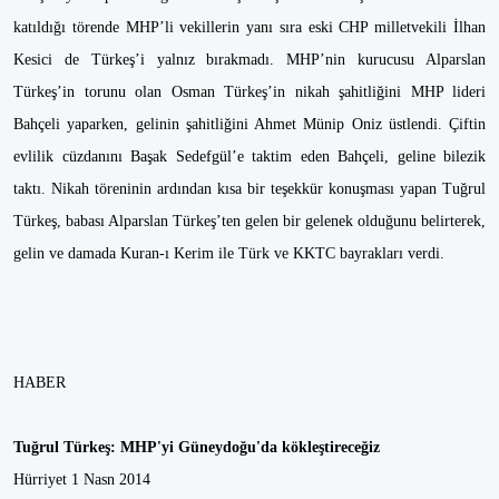
katıldığı törende MHP’li vekillerin yanı sıra eski CHP milletvekili İlhan
Kesici de Türkeş’i yalnız bırakmadı. MHP’nin kurucusu Alparslan
Türkeş’in torunu olan Osman Türkeş’in nikah şahitliğini MHP lideri
Bahçeli yaparken, gelinin şahitliğini Ahmet Münip Oniz üstlendi. Çiftin
evlilik cüzdanını Başak Sedefgül’e taktim eden Bahçeli, geline bilezik
taktı. Nikah töreninin ardından kısa bir teşekkür konuşması yapan Tuğrul
Türkeş, babası Alparslan Türkeş’ten gelen bir gelenek olduğunu belirterek,
gelin ve damada Kuran-ı Kerim ile Türk ve KKTC bayrakları verdi.
HABER
Tuğrul Türkeş: MHP'yi Güneydoğu'da kökleştireceğiz
Hürriyet 1 Nasn 2014