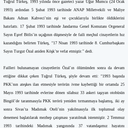
Tuğrul Türkeş, 1993 yılında önce gazeteci yazar Uğur Mumcu (24 Ocak
1993) ardından 5 Şubat 1993 tarihinde ANAP Milletvekili ve Maliye
Bakanı Adnan Kahveci’nin eşi ve çocuklarıyla birlikte öldüklerini
hatırlattı. 17 Şubat 1993 tarihinde Jandarma Genel Komutanı Orgeneral
Sayın Eşref Bitlis’in uçağının düşmesiyle de faili meçhul cinayetlerin hız
kazandığını belirten Türkeş, “17 Nisan 1993 tarihinde 8. Cumhurbaşkanı
Sayın Turgut Özal aniden Köşk’te vefat etmiştir.” dedi.
Failleri bulunamayan cinayetlerin Özal’ın ölümünden sonra da devam
ettiğine dikkat çeken Tuğrul Türkeş, şöyle devam etti: “1993 başında
PKK’nın ateşkes ilan etmesiyle terörün ivme kaybettiği bir ortamda 25
Mayıs 1993 tarihinde evlerine dönen silahsız 33 askeri taşıyan otobüsün
Bingöl’de taranmasıyla PKK terörü yeniden tırmanmaya başlamış, iki ay
sonra Sivas’ta Madımak Oteli’nin yakılmasıyla ilk toplumsal olay
denemesi başlatılarak mezhep çatışması yaratılmak istenmiştir. 2 Temmuz
1993 tarihindeki Madımak yangınında 37 vatandaşımız hayatını