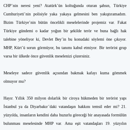
CHP’nin neresi yeni? Atatürk’ün koltuğunda oturan şahsın, Türkiye
Cumhuriyeti’nin polisiyle yaka yakaya gelmesini ben yakıştıramadım.
Bizim Türkiye’nin bütün öncelikli meselelerinde projemiz var. Fakat
Türkiye gündemi o kadar yoğun bir şekilde terör ve buna bağlı hak
talebine yöneliyor ki, Devlet Bey’in bu konudaki söylemi öne çıkıyor.
MHP, Kürt’ü sorun görmüyor, bu tanımı kabul etmiyor. Bir terörist grup
varsa bir ülkede önce güvenlik meselenizi çözersiniz.
Meseleye sadece güvenlik açısından bakmak kafayı kuma gömmek
olmuyor mu?
Hayır. Yıllık 350 milyon dolarlık bir ciroya hükmeden bir terörist yapı
İstanbul ya da Diyarbakır’daki vatandaşın hakkını temsil eder mi? 21.
yüzyılda, insanların kendini daha huzurlu göreceği bir anayasada formülün
bulunması meselesinde MHP var. Ama eşit vatandaşları 19. yüzyılın