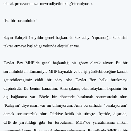
olarak prenzansımızı, mevcudiyetimizi göstermiyoruz.
‘Bu bir sorumluluk’
Sayın Bahçeli 15 yıldır genel başkan. 6. kez aday. Yıprandığı, kendisini
tekrar etmeye başladığı yolunda eleştiriler var.
Devlet Bey MHP’de genel başkanlığı bir görev olarak alıyor. Bu bir
sorumluluktur. Tamamiyle MHP kaynaklı ve bu işi yürütebileceğine kanaat
getirebileceğimiz ciddi bir aday olsa Devlet Bey belki bırakmayı
düşünürdü. Bu benim kanaatim. Ama çıkmış olan adayların hepsinin bir
dış bağlantısı var. Böyle bir dönemde bırakmak sorumsuzluk olur.
‘Kalayım’ diye ısrarı var mı bilmiyorum. Ama bu safhada, ‘bırakıyorum’
demek sorumsuzluk olur. Türkiye kritik bir süreçte. İçeride, dışarıda,
CHP’de yaratıldığı gibi bir türbülansın MHP’de yaratılmasına imkan
vermemek lazım. Buna engel olmaya çalışıyoruz. Bu safhada MHP’de bir