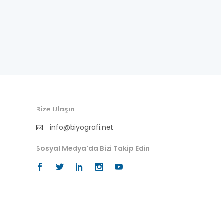
besteci
buluş
bürokrat
büyükelçi
cumhurbaşkanı
Bize Ulaşın
denizci
info@biyografi.net
din adamı
Sosyal Medya'da Bizi Takip Edin
doktor
fotoğrafçı
futbol