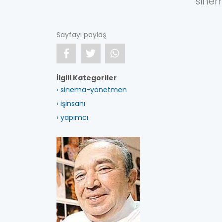
sine
Sayfayı paylaş
İlgili Kategoriler
› sinema-yönetmen
› işinsanı
› yapımcı