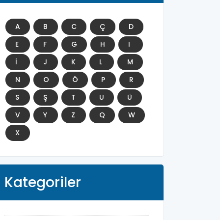
A
B
C
Ç
D
E
F
G
H
I
İ
J
K
L
M
N
O
Ö
P
R
S
Ş
T
U
Ü
V
Y
Z
Q
W
X
Kategoriler