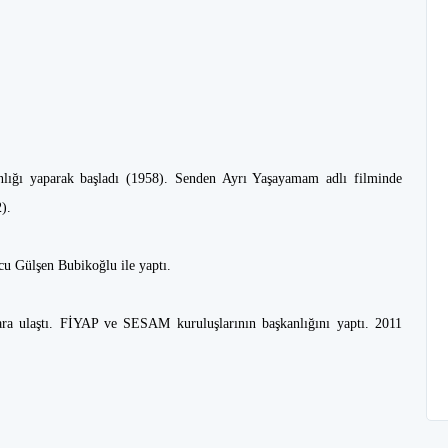
nlığı yaparak başladı (1958). Senden Ayrı Yaşayamam adlı filminde
).
ncu Gülşen Bubikoğlu ile yaptı.
lara ulaştı. FİYAP ve SESAM kuruluşlarının başkanlığını yaptı. 2011