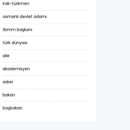
irak-türkmen
osmanlı devlet adamı
tbmm başkanı
türk dünyası
aile
akademisyen
asker
bakan
başbakan
belediye başkanı