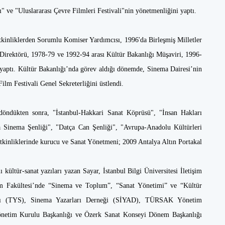
" ve "Uluslararası Çevre Filmleri Festivali"nin yönetmenliğini yaptı.
inliklerden Sorumlu Komiser Yardımcısı, 1996'da Birleşmiş Milletler
Direktörü, 1978-79 ve 1992-94 arası Kültür Bakanlığı Müşaviri, 1996-
 yaptı. Kültür Bakanlığı’nda görev aldığı dönemde, Sinema Dairesi’nin
Film Festivali Genel Sekreterliğini üstlendi.
 döndükten sonra, "İstanbul-Hakkari Sanat Köprüsü", "İnsan Hakları
a Sinema Şenliği", "Datça Can Şenliği", "Avrupa-Anadolu Kültürleri
tkinliklerinde kurucu ve Sanat Yönetmeni; 2009 Antalya Altın Portakal
kültür-sanat yazıları yazan Sayar, İstanbul Bilgi Üniversitesi İletişim
rım Fakültesi’nde “Sinema ve Toplum”, “Sanat Yönetimi” ve “Kültür
dikası (TYS), Sinema Yazarları Derneği (SİYAD), TÜRSAK Yönetim
önetim Kurulu Başkanlığı ve Özerk Sanat Konseyi Dönem Başkanlığı