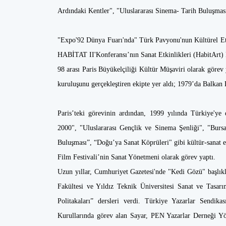
Ardındaki Kentler", "Uluslararası Sinema- Tarih Buluşması
"Expo'92 Dünya Fuarı'nda" Türk Pavyonu'nun Kültürel Etk
HABİTAT II'Konferansı’nın Sanat Etkinlikleri (HabitArt) 
98 arası Paris Büyükelçiliği Kültür Müşaviri olarak görev
kuruluşunu gerçekleştiren ekipte yer aldı; 1979’da Balkan 
Paris’teki görevinin ardından, 1999 yılında Türkiye'ye
2000", "Uluslararası Gençlik ve Sinema Şenliği", "Burs
Buluşması”, “Doğu’ya Sanat Köprüleri" gibi kültür-sanat e
Film Festivali’nin Sanat Yönetmeni olarak görev yaptı.
Uzun yıllar, Cumhuriyet Gazetesi'nde "Kedi Gözü" başlıklı 
Fakültesi ve Yıldız Teknik Üniversitesi Sanat ve Tasa
Politakaları” dersleri verdi. Türkiye Yazarlar Sen
Kurullarında görev alan Sayar, PEN Yazarlar Derneği Y