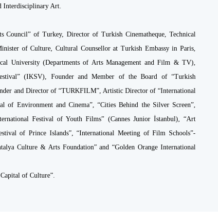
 Interdisciplinary Art.
ts Council” of Turkey, Director of Turkish Cinematheque, Technical
inister of Culture, Cultural Counsellor at Turkish Embassy in Paris,
hnical University (Departments of Arts Management and Film & TV),
 Festival” (IKSV), Founder and Member of the Board of “Turkish
er and Director of “TURKFILM”, Artistic Director of “International
val of Environment and Cinema”, “Cities Behind the Silver Screen”,
rnational Festival of Youth Films” (Cannes Junior İstanbul), “Art
stival of Prince Islands”, “International Meeting of Film Schools”-
Antalya Culture & Arts Foundation” and “Golden Orange International
Capital of Culture”.