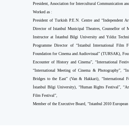
President, Association for Intercultural Communication and
Worked as :
President of Turkish P.E.N. Centre and “Independent Ar
Director of Istanbul Municipal Theatres, Counsellor of M
Instructor at İstanbul Bilgi University and Yıldız Tec
Programme Director of “Istanbul International Film
Foundation for Cinema and Audiovisual” (TURSAK), Found
Encounter of History and Cinema”, “International Festi
“International Meeting of Cinema & Photography”, “Inte
Bridges to the East” (Van & Hakkari), “International Fe
İstanbul Bilgi University), “Human Rights Festival”, “
Film Festival”,
Member of the Executive Board, “Istanbul 2010 European 