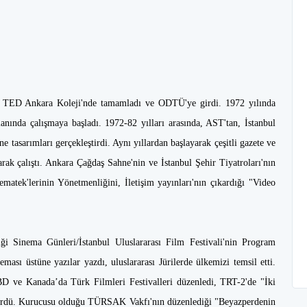
ni TED Ankara Koleji'nde tamamladı ve ODTÜ'ye girdi. 1972 yılında
anında çalışmaya başladı. 1972-82 yılları arasında, AST'tan, İstanbul
e tasarımları gerçekleştirdi. Aynı yıllardan başlayarak çeşitli gazete ve
arak çalıştı. Ankara Çağdaş Sahne'nin ve İstanbul Şehir Tiyatroları'nın
nematek'lerinin Yönetmenliğini, İletişim yayınları'nın çıkardığı "Video
iği Sinema Günleri/İstanbul Uluslararası Film Festivali'nin Program
eması üstüne yazılar yazdı, uluslararası Jürilerde ülkemizi temsil etti.
ABD ve Kanada’da Türk Filmleri Festivalleri düzenledi, TRT-2'de "İki
dürdü. Kurucusu olduğu TÜRSAK Vakfı'nın düzenlediği "Beyazperdenin