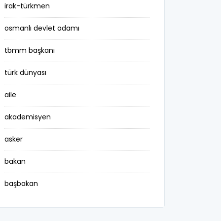
irak-türkmen
osmanlı devlet adamı
tbmm başkanı
türk dünyası
aile
akademisyen
asker
bakan
başbakan
belediye başkanı