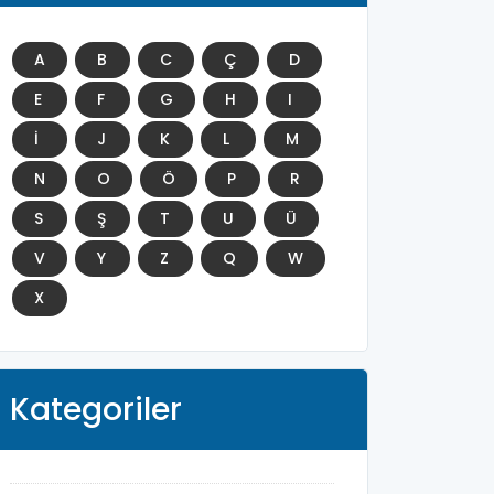
A
B
C
Ç
D
E
F
G
H
I
İ
J
K
L
M
N
O
Ö
P
R
S
Ş
T
U
Ü
V
Y
Z
Q
W
X
Kategoriler