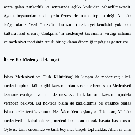
sonra gelen nankörlük ve sonrasında açlık- korkudan bahsedilmektedir.
Ayetin beyanından medeniyetin öznesi de inanan toplum değil Allah’ın
bağışı olarak “verili” rızk’tır. Bu soru (medeniyet kendisini yok eden
kültürü nasıl üretir?) Özakpınar’ın medeniyet kavramına verdiği anlamın
ve medeniyet teorisinin sınırlı bir açıklama dinamiği taşıdığını gösteriyor.
İlk ve Tek Medeniyet İslamiyet
İslam Medeniyeti ve Türk Kültürübaşlıklı kitapta da medeniyet; ilkel-
medeni toplum, kültür gibi kavramlardan hareketle hem İslam Medeniyeti
teorisine evriliyor ve hem de meseleye Türk kültürü kavramı içindeki
yerinden bakıyor. Bu noktada bizim de katıldığımız bir düşünce olarak
İslam medeniyeti kavramını Hz. Âdem’den başlatıyor. “İlk insan, Allah’ın
medeniyetini kabul ederek, medeni bir insan olarak hayata başlamıştır.
Öyle ise tarih öncesinde ve tarih boyunca birçok topluluklar, Allah’ın emir