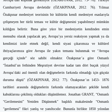
Avrupa’dan kopmak gerekmiyor (ÖZAKPINAR, 2012: 75- 76). Türkiye
Cumhuriyeti Avrupa devletidir (ÖZAKPINAR, 2012: 76). Yılmaz
Özakpınar medeniyet teorisinin bir kültürün kendi medeniyet esaslarıyla
çelişmeyen her türlü teması ve kültür değişmesini yapabilmeyi mümkün
kıldığını belirtir. Buna göre yüce bir medeniyetin kendinden emin
mensubu olarak yapılacak şey, Avrupa’ya yersiz reaksiyon yapmak ya da
kendimizi izole etmek değil, kendi siyasi çıkarımıza ve kültürel
ihtiyaçlarımıza göre Avrupa ile yakın temasta bulunmak ve “Avrupa
gerçeği içinde” söz sahibi olmaktır. Özakpınar’a göre Osmanlı
“İstanbul’un fethinden Meşrutiyet devrine kadar tam dört buçuk yüzyıl
Avrupa’daki asıl önemli olan değişmelerin farkında olmadığı için güçsüz
duruma düştü” (ÖZAKPINAR, 2012: 77). Özakpınar’ın 1453- 1876
tarihleri arasında değişmelerin farkında olamayacakları şekilde kendi
kabuklarına çekilmiş oldukları düşünülemez. Jonathan GRANT, “Osmanlı
“Gerilemesini” Yeniden Düşünmek” başlıklı makalesinde “Osmanlı
“gerilemesi” fikri yanlış ve yanıltıcıdır. Bununla birlikte 1850 yılından