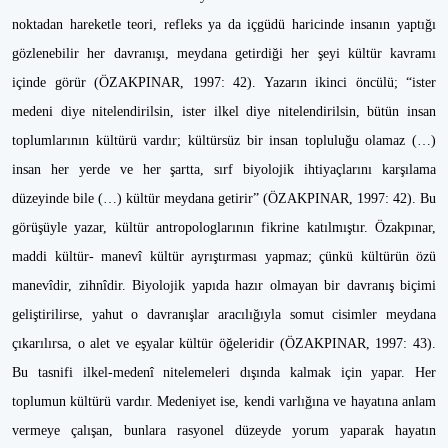
noktadan hareketle teori, refleks ya da içgüdü haricinde insanın yaptığı
gözlenebilir her davranışı, meydana getirdiği her şeyi kültür kavramı
içinde görür (ÖZAKPINAR, 1997: 42). Yazarın ikinci öncülü; “ister
medeni diye nitelendirilsin, ister ilkel diye nitelendirilsin, bütün insan
toplumlarının kültürü vardır; kültürsüz bir insan topluluğu olamaz (…)
insan her yerde ve her şartta, sırf biyolojik ihtiyaçlarını karşılama
düzeyinde bile (…) kültür meydana getirir” (ÖZAKPINAR, 1997: 42). Bu
görüşüyle yazar, kültür antropologlarının fikrine katılmıştır. Özakpınar,
maddi kültür- manevî kültür ayrıştırması yapmaz; çünkü kültürün özü
manevîdir, zihnîdir. Biyolojik yapıda hazır olmayan bir davranış biçimi
geliştirilirse, yahut o davranışlar aracılığıyla somut cisimler meydana
çıkarılırsa, o alet ve eşyalar kültür öğeleridir (ÖZAKPINAR, 1997: 43).
Bu tasnifi ilkel-medenî nitelemeleri dışında kalmak için yapar. Her
toplumun kültürü vardır. Medeniyet ise, kendi varlığına ve hayatına anlam
vermeye çalışan, bunlara rasyonel düzeyde yorum yaparak hayatın