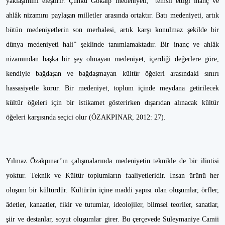
yaklaşımını eleştirir. Çünkü Gökalp medeniyeti, “temsil ettiği inanç ve
ahlâk nizamını paylaşan milletler arasında ortaktır. Batı medeniyeti, artık
bütün medeniyetlerin son merhalesi, artık karşı konulmaz şekilde bir
dünya medeniyeti hali” şeklinde tanımlamaktadır. Bir inanç ve ahlâk
nizamından başka bir şey olmayan medeniyet, içerdiği değerlere göre,
kendiyle bağdaşan ve bağdaşmayan kültür öğeleri arasındaki sınırı
hassasiyetle korur. Bir medeniyet, toplum içinde meydana getirilecek
kültür öğeleri için bir istikamet gösterirken dışarıdan alınacak kültür
öğeleri karşısında seçici olur (ÖZAKPINAR, 2012: 27).
Yılmaz Özakpınar’ın çalışmalarında medeniyetin teknikle de bir ilintisi
yoktur. Teknik ve Kültür toplumların faaliyetleridir. İnsan ürünü her
oluşum bir kültürdür. Kültürün içine maddi yapısı olan oluşumlar, örfler,
âdetler, kanaatler, fikir ve tutumlar, ideolojiler, bilmsel teoriler, sanatlar,
şiir ve destanlar, soyut oluşumlar girer. Bu çerçevede Süleymaniye Camii