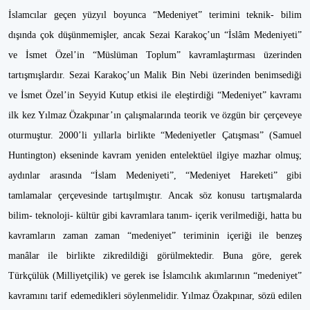
İslamcılar geçen yüzyıl boyunca “Medeniyet” terimini teknik- bilim
dışında çok düşünmemişler, ancak Sezai Karakoç’un “İslâm Medeniyeti”
ve İsmet Özel’in “Müslüman Toplum” kavramlaştırması üzerinden
tartışmışlardır. Sezai Karakoç’un Malik Bin Nebi üzerinden benimsediği
ve İsmet Özel’in Seyyid Kutup etkisi ile eleştirdiği “Medeniyet” kavramı
ilk kez Yılmaz Özakpınar’ın çalışmalarında teorik ve özgün bir çerçeveye
oturmuştur. 2000’li yıllarla birlikte “Medeniyetler Çatışması” (Samuel
Huntington) ekseninde kavram yeniden entelektüel ilgiye mazhar olmuş;
aydınlar arasında “İslam Medeniyeti”, “Medeniyet Hareketi” gibi
tamlamalar çerçevesinde tartışılmıştır. Ancak söz konusu tartışmalarda
bilim- teknoloji- kültür gibi kavramlara tanım- içerik verilmediği, hatta bu
kavramların zaman zaman “medeniyet” teriminin içeriği ile benzeş
manâlar ile birlikte zikredildiği görülmektedir. Buna göre, gerek
Türkçülük (Milliyetçilik) ve gerek ise İslamcılık akımlarının “medeniyet”
kavramını tarif edemedikleri söylenmelidir. Yılmaz Özakpınar, sözü edilen