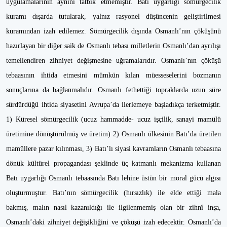
uygulamalarının aynını tatbik etmemiştir. Batı uygarlığı sömürgecilik
kuramı dışarda tutularak, yalnız rasyonel düşüncenin geliştirilmesi
kuramından izah edilemez. Sömürgecilik dışında Osmanlı’nın çöküşünü
hazırlayan bir diğer saik de Osmanlı tebası milletlerin Osmanlı’dan ayrılışı
temellendiren zihniyet değişmesine uğramalarıdır. Osmanlı’nın çöküşü
tebaasının ihtida etmesini mümkün kılan müesseselerini bozmanın
sonuçlarına da bağlanmalıdır. Osmanlı fethettiği topraklarda uzun süre
sürdürdüğü ihtida siyasetini Avrupa’da ilerlemeye başladıkça terketmiştir.
1) Küresel sömürgecilik (ucuz hammadde- ucuz işçilik, sanayi mamülü
üretimine dönüştürülmüş ve üretim) 2) Osmanlı ülkesinin Batı’da üretilen
mamüllere pazar kılınması, 3) Batı’lı siyasi kavramların Osmanlı tebaasına
dönük kültürel propagandası şeklinde üç katmanlı mekanizma kullanan
Batı uygarlığı Osmanlı tebaasında Batı lehine üstün bir moral gücü algısı
oluşturmuştur. Batı’nın sömürgecilik (hırsızlık) ile elde ettiği mala
bakmış, malın nasıl kazanıldığı ile ilgilenmemiş olan bir zihnî inşa,
Osmanlı’daki zihniyet değişikliğini ve çöküşü izah edecektir. Osmanlı’da