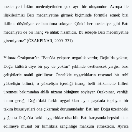
medeniyeti İslâm medeniyetinden çok ayrı bir oluşumdur. Avrupa ile
ilişkilerimizi Batı medeniyetine girmek biçiminde formüle etmek bizi
ikilime düşürüyor ve bunalıma sokuyor. Çünkü her medeniyet gibi Batı
medeniyeti de bir inanç ve ahlâk nizamıdır. Bu sebeple Batı medeniyetine
giremiyoruz” (ÖZAKPINAR, 2009: 331).
Yılmaz Özakpınar’ın “Batı’da yekpare uygarlık vardır, Doğu’da yoktur;
Doğu kültürü diye bir şey de yoktur” şeklinde özetlenecek yargısı bazı
çelişkilerle malûl görülüyor. Öncelikle uygarlıkların rasyonel bir ruhî
yükselişin bilinci; o yükselişin içerdiği inanç; belli istikamette fiilleri
üretmesi bakımından ahlâk nizamı olduğunu söyleyen Özakpınar, verdiği
tanım gereği Doğu’daki farklı uygarlıkları aynı paydada toplayan bir
takım hususiyetleri öne çıkarmak durumundadır. Batı’nın Doğu üzerindeki
yağması Doğu’da farklı uygarlıklar olsa bile Batı karşısında hepsini talan
edilmeye müsait bir kimliksiz zenginliğe mahkûm etmektedir. Ayrıca