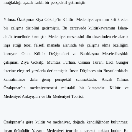
muğlaklığı aşacak farklı bir perspektif getirmiştir.
Yılmaz Özakpınar Ziya Gökalp’in Kültür- Medeniyet ayrımını kritik eden
bir çalışma disiplini getirmiştir. Bu çerçevede kültürkavramını İslam-
ahlâk temelinde kırmıştır. Medeniyet meselesini din ekseninden ele alarak
inşa ettiği teori felsefî manada alanında tek çalışma olma özelliğini
koruyor. Onun Kültür Değişmeleri ve Batılılaşma Meselesibaşlıklı
çalışması Ziya Gökalp, Mümtaz Turhan, Osman Turan, Erol Güngör
üzerine eleştirel yazılarla derlenmiştir. İnsan Düşüncesinin Boyutlarıkitabı
kanaatimizce daha geniş perspektif sunmaktadır. Ancak Yılmaz
Özakpınar’ın medeniyetteorisi müstakil bir kitaptadır: Kültür ve
Medeniyet Anlayışları ve Bir Medeniyet Teorisi.
Özakpınar’a göre kültür ve medeniyet, doğada kendiliğinden bulunmaz;
insan ürünüdür. Yazarın Medeniyet teorisinin hareket noktası budur. Bu