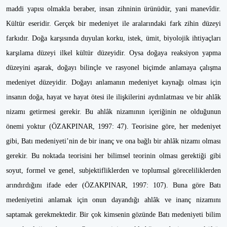
maddi yapısı olmakla beraber, insan zihninin ürünüdür, yani manevîdir.
Kültür eseridir. Gerçek bir medeniyet ile aralarındaki fark zihin düzeyi
farkıdır. Doğa karşısında duyulan korku, istek, ümit, biyolojik ihtiyaçları
karşılama düzeyi ilkel kültür düzeyidir. Oysa doğaya reaksiyon yapma
düzeyini aşarak, doğayı bilinçle ve rasyonel biçimde anlamaya çalışma
medeniyet düzeyidir. Doğayı anlamanın medeniyet kaynağı olması için
insanın doğa, hayat ve hayat ötesi ile ilişkilerini aydınlatması ve bir ahlâk
nizamı getirmesi gerekir. Bu ahlâk nizamının içeriğinin ne olduğunun
önemi yoktur (ÖZAKPINAR, 1997: 47). Teorisine göre, her medeniyet
gibi, Batı medeniyeti’nin de bir inanç ve ona bağlı bir ahlâk nizamı olması
gerekir. Bu noktada teorisini her bilimsel teorinin olması gerektiği gibi
soyut, formel ve genel, subjektifliklerden ve toplumsal göreceliliklerden
arındırdığını ifade eder (ÖZAKPINAR, 1997: 107). Buna göre Batı
medeniyetini anlamak için onun dayandığı ahlâk ve inanç nizamını
saptamak gerekmektedir. Bir çok kimsenin gözünde Batı medeniyeti bilim