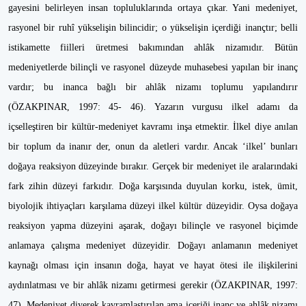
gayesini belirleyen insan topluluklarında ortaya çıkar. Yani medeniyet,
rasyonel bir ruhî yükselişin bilincidir; o yükselişin içerdiği inançtır; belli
istikamette fiilleri üretmesi bakımından ahlâk nizamıdır. Bütün
medeniyetlerde bilinçli ve rasyonel düzeyde muhasebesi yapılan bir inanç
vardır; bu inanca bağlı bir ahlâk nizamı toplumu yapılandırır
(ÖZAKPINAR, 1997: 45- 46). Yazarın vurgusu ilkel adamı da
içselleştiren bir kültür-medeniyet kavramı inşa etmektir. İlkel diye anılan
bir toplum da inanır der, onun da aletleri vardır. Ancak ‘ilkel’ bunları
doğaya reaksiyon düzeyinde bırakır. Gerçek bir medeniyet ile aralarındaki
fark zihin düzeyi farkıdır. Doğa karşısında duyulan korku, istek, ümit,
biyolojik ihtiyaçları karşılama düzeyi ilkel kültür düzeyidir. Oysa doğaya
reaksiyon yapma düzeyini aşarak, doğayı bilinçle ve rasyonel biçimde
anlamaya çalışma medeniyet düzeyidir. Doğayı anlamanın medeniyet
kaynağı olması için insanın doğa, hayat ve hayat ötesi ile ilişkilerini
aydınlatması ve bir ahlâk nizamı getirmesi gerekir (ÖZAKPINAR, 1997:
47). Medeniyet diyerek kavramlaştırılan ama içeriği inanç ve ahlâk nizamı