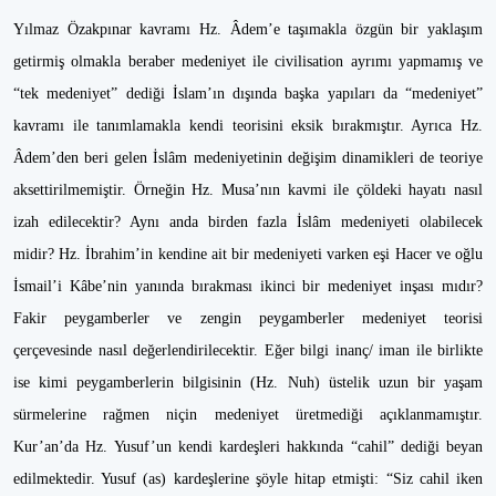
Yılmaz Özakpınar kavramı Hz. Âdem’e taşımakla özgün bir yaklaşım
getirmiş olmakla beraber medeniyet ile civilisation ayrımı yapmamış ve
“tek medeniyet” dediği İslam’ın dışında başka yapıları da “medeniyet”
kavramı ile tanımlamakla kendi teorisini eksik bırakmıştır. Ayrıca Hz.
Âdem’den beri gelen İslâm medeniyetinin değişim dinamikleri de teoriye
aksettirilmemiştir. Örneğin Hz. Musa’nın kavmi ile çöldeki hayatı nasıl
izah edilecektir? Aynı anda birden fazla İslâm medeniyeti olabilecek
midir? Hz. İbrahim’in kendine ait bir medeniyeti varken eşi Hacer ve oğlu
İsmail’i Kâbe’nin yanında bırakması ikinci bir medeniyet inşası mıdır?
Fakir peygamberler ve zengin peygamberler medeniyet teorisi
çerçevesinde nasıl değerlendirilecektir. Eğer bilgi inanç/ iman ile birlikte
ise kimi peygamberlerin bilgisinin (Hz. Nuh) üstelik uzun bir yaşam
sürmelerine rağmen niçin medeniyet üretmediği açıklanmamıştır.
Kur’an’da Hz. Yusuf’un kendi kardeşleri hakkında “cahil” dediği beyan
edilmektedir. Yusuf (as) kardeşlerine şöyle hitap etmişti: “Siz cahil iken