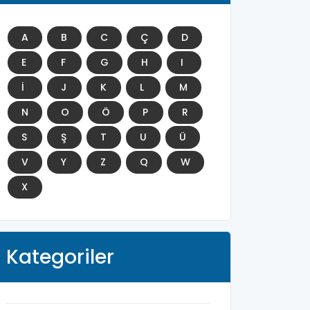
A
B
C
Ç
D
E
F
G
H
I
İ
J
K
L
M
N
O
Ö
P
R
S
Ş
T
U
Ü
V
Y
Z
Q
W
X
Kategoriler