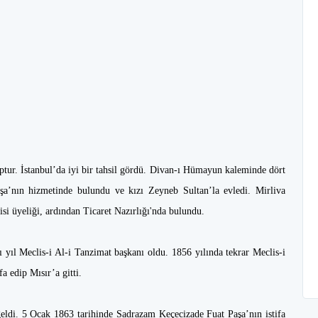
tur. İstanbul’da iyi bir tahsil gördü. Divan-ı Hümayun kaleminde dört
aşa’nın hizmetinde bulundu ve kızı Zeyneb Sultan’la evledi. Mirliva
isi üyeliği, ardından Ticaret Nazırlığı'nda bulundu.
nı yıl Meclis-i Al-i Tanzimat başkanı oldu. 1856 yılında tekrar Meclis-i
ifa edip Mısır’a gitti.
eldi. 5 Ocak 1863 tarihinde Sadrazam Keçecizade Fuat Paşa’nın istifa