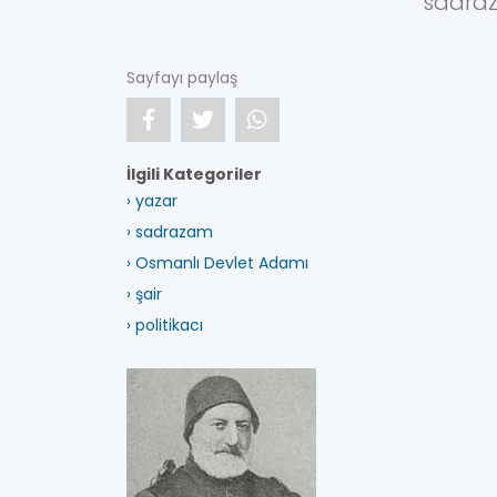
sadra
Sayfayı paylaş
İlgili Kategoriler
› yazar
› sadrazam
› Osmanlı Devlet Adamı
› şair
› politikacı