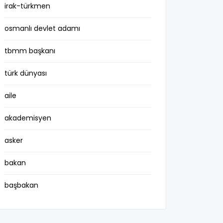
irak-türkmen
osmanlı devlet adamı
tbmm başkanı
türk dünyası
aile
akademisyen
asker
bakan
başbakan
belediye başkanı