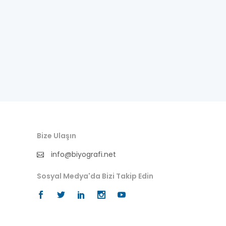
fıkra kahramanı
gazeteci
general
halife
halk bilgesi
halk kültürü
Bize Ulaşın
hat-geleneksel sanatlar
info@biyografi.net
hukukçu
Sosyal Medya'da Bizi Takip Edin
ilkler
ingilizce biyografi