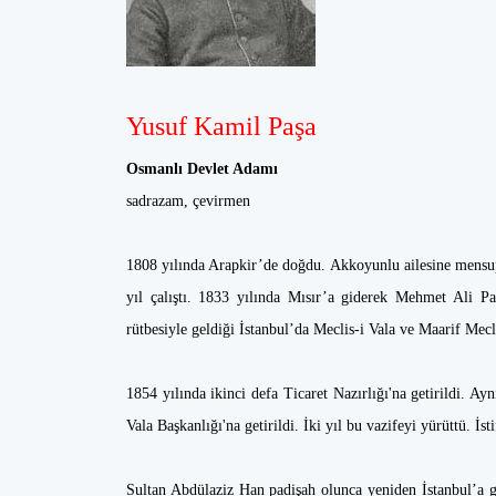
Yusuf Kamil Paşa
Osmanlı Devlet Adamı
sadrazam, çevirmen
1808 yılında Arapkir’de doğdu. Akkoyunlu ailesine mensup
yıl çalıştı. 1833 yılında Mısır’a giderek Mehmet Ali P
rütbesiyle geldiği İstanbul’da Meclis-i Vala ve Maarif Mecl
1854 yılında ikinci defa Ticaret Nazırlığı'na getirildi. Ay
Vala Başkanlığı'na getirildi. İki yıl bu vazifeyi yürüttü. İst
Sultan Abdülaziz Han padişah olunca yeniden İstanbul’a g