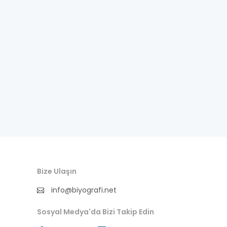
besteci
buluş
bürokrat
büyükelçi
cumhurbaşkanı
denizci
din adamı
doktor
Bize Ulaşın
fotoğrafçı
info@biyografi.net
Sosyal Medya'da Bizi Takip Edin
futbol