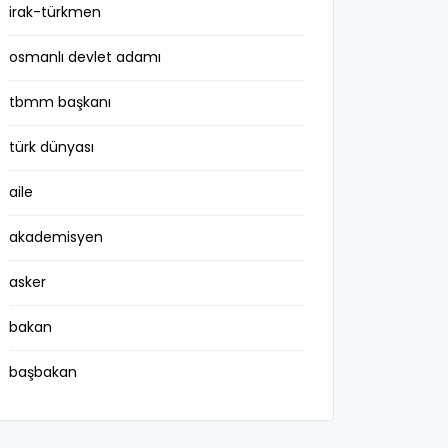
irak-türkmen
osmanlı devlet adamı
tbmm başkanı
türk dünyası
aile
akademisyen
asker
bakan
başbakan
belediye başkanı