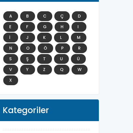
A
B
C
Ç
D
E
F
G
H
I
İ
J
K
L
M
N
O
Ö
P
R
S
Ş
T
U
Ü
V
Y
Z
Q
W
X
Kategoriler