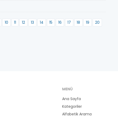
10
11
12
13
14
15
16
17
18
19
20
MENÜ
Ana Sayfa
Kategoriler
Alfabetik Arama