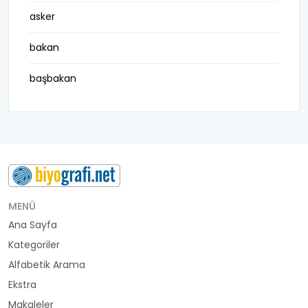
asker
bakan
başbakan
belediye başkanı
besteci
buluş
bürokrat
MENÜ
Ana Sayfa
büyükelçi
Kategoriler
cumhurbaşkanı
Alfabetik Arama
Ekstra
denizci
Makaleler