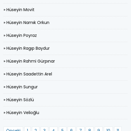
» Hüseyin Movit
» Hüseyin Namık Orkun
» Hüseyin Poyraz
» Hüseyin Ragıp Baydur
» Hüseyin Rahmi Gürpınar
» Hüseyin Saadettin Arel
» Hüseyin Sungur
» Hüseyin Sözlü
» Hüseyin Velioğlu
Önceki
1
2
3
4
5
6
7
8
9
10
11