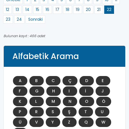
12
13
14
15
16
17
18
19
20
21
22
23
24
Sonraki
Bulunan kayıt : 466 adet
Alfabetik Arama
A
B
C
Ç
D
E
F
G
H
I
İ
J
K
L
M
N
O
Ö
P
R
S
Ş
T
U
Ü
V
Y
Z
Q
W