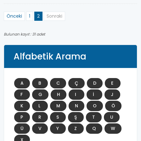
Önceki
1
2
Sonraki
Bulunan kayıt : 31 adet
Alfabetik Arama
A
B
C
Ç
D
E
F
G
H
I
İ
J
K
L
M
N
O
Ö
P
R
S
Ş
T
U
Ü
V
Y
Z
Q
W
X