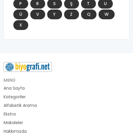
P
R
S
Ş
T
U
Ü
V
Y
Z
Q
W
X
MENÜ
Ana Sayfa
Kategoriler
Alfabetik Arama
Ekstra
Makaleler
Hakkımızda