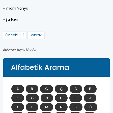
» İmam Yahya
» Şarlken
Önceki
1
Sonraki
Bulunan kayıt : 13 adet
Alfabetik Arama
A
B
C
Ç
D
E
F
G
H
I
İ
J
K
L
M
N
O
Ö