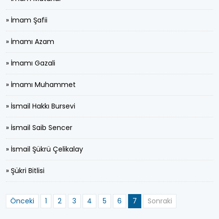
» İmam Şafii
» İmamı Azam
» İmamı Gazali
» İmamı Muhammet
» İsmail Hakkı Bursevi
» İsmail Saib Sencer
» İsmail Şükrü Çelikalay
» Şükri Bitlisi
Önceki
1
2
3
4
5
6
7
Sonraki