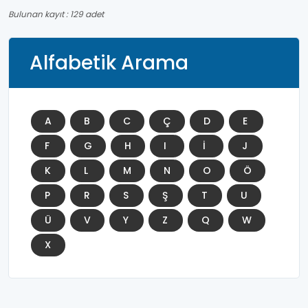
Bulunan kayıt : 129 adet
Alfabetik Arama
A
B
C
Ç
D
E
F
G
H
I
İ
J
K
L
M
N
O
Ö
P
R
S
Ş
T
U
Ü
V
Y
Z
Q
W
X