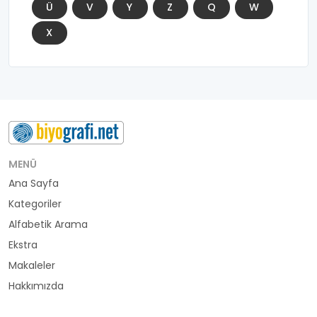
Ü
V
Y
Z
Q
W
X
MENÜ
Ana Sayfa
Kategoriler
Alfabetik Arama
Ekstra
Makaleler
Hakkımızda