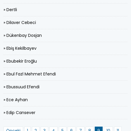
» Dertli
» Dilaver Cebeci
» Dükenbay Dosjan
» Ebiş Kekilbayev
» Ebubekir Eroğlu
» Ebul Fazl Mehmet Efendi
» Ebussuud Efendi
» Ece Ayhan
» Edip Cansever
Önceki
1
2
3
4
5
6
7
8
9
10
11