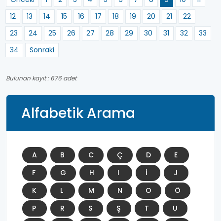
12
13
14
15
16
17
18
19
20
21
22
23
24
25
26
27
28
29
30
31
32
33
34
Sonraki
Bulunan kayıt : 676 adet
Alfabetik Arama
A
B
C
Ç
D
E
F
G
H
I
İ
J
K
L
M
N
O
Ö
P
R
S
Ş
T
U