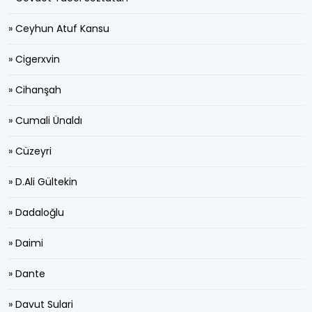
» Ceyhun Atuf Kansu
» Cigerxvin
» Cihanşah
» Cumali Ünaldı
» Cüzeyri
» D.Ali Gültekin
» Dadaloğlu
» Daimi
» Dante
» Davut Sulari