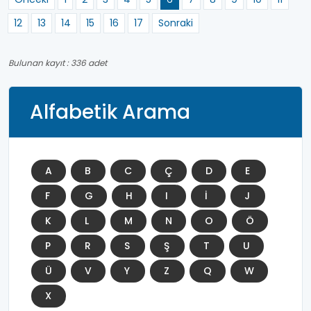
12
13
14
15
16
17
Sonraki
Bulunan kayıt : 336 adet
Alfabetik Arama
A
B
C
Ç
D
E
F
G
H
I
İ
J
K
L
M
N
O
Ö
P
R
S
Ş
T
U
Ü
V
Y
Z
Q
W
X