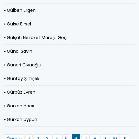
» Gülben Ergen
» Gülse Birsel
» Gülşah Nezaket Maraşlı Göç
» Günal Sayın
» Güneri Civaoğlu
» Güntay Şimşek
» Gürbüz Evren
» Gürkan Hacır
» Gürkan Uygun
Önceki
1
2
3
4
5
6
7
8
9
10
11