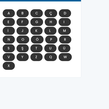
A
B
C
Ç
D
E
F
G
H
I
İ
J
K
L
M
N
O
Ö
P
R
S
Ş
T
U
Ü
V
Y
Z
Q
W
X