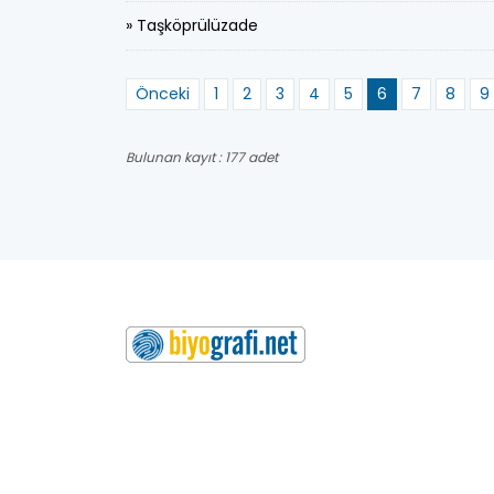
» Taşköprülüzade
Önceki
1
2
3
4
5
6
7
8
9
Bulunan kayıt : 177 adet