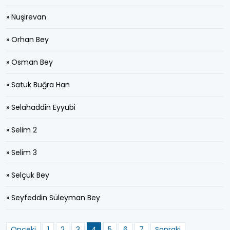
» Nuşirevan
» Orhan Bey
» Osman Bey
» Satuk Buğra Han
» Selahaddin Eyyubi
» Selim 2
» Selim 3
» Selçuk Bey
» Seyfeddin Süleyman Bey
Önceki
1
2
3
4
5
6
7
Sonraki