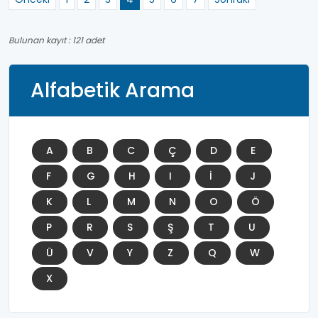
Bulunan kayıt : 121 adet
Alfabetik Arama
A
B
C
Ç
D
E
F
G
H
I
İ
J
K
L
M
N
O
Ö
P
R
S
Ş
T
U
Ü
V
Y
Z
Q
W
X