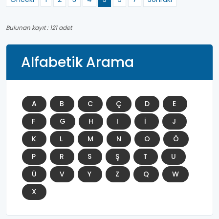
Bulunan kayıt : 121 adet
Alfabetik Arama
A
B
C
Ç
D
E
F
G
H
I
İ
J
K
L
M
N
O
Ö
P
R
S
Ş
T
U
Ü
V
Y
Z
Q
W
X