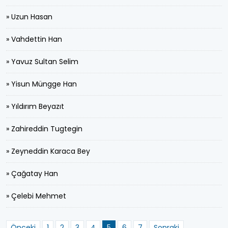
» Uzun Hasan
» Vahdettin Han
» Yavuz Sultan Selim
» Yisun Müngge Han
» Yıldırım Beyazıt
» Zahireddin Tugtegin
» Zeyneddin Karaca Bey
» Çağatay Han
» Çelebi Mehmet
Önceki
1
2
3
4
5
6
7
Sonraki