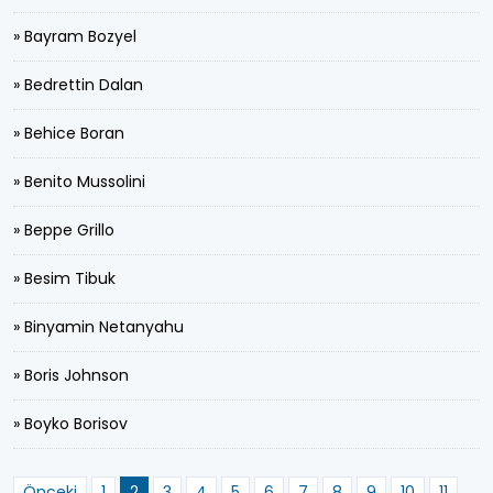
» Bayram Bozyel
» Bedrettin Dalan
» Behice Boran
» Benito Mussolini
» Beppe Grillo
» Besim Tibuk
» Binyamin Netanyahu
» Boris Johnson
» Boyko Borisov
Önceki
1
2
3
4
5
6
7
8
9
10
11