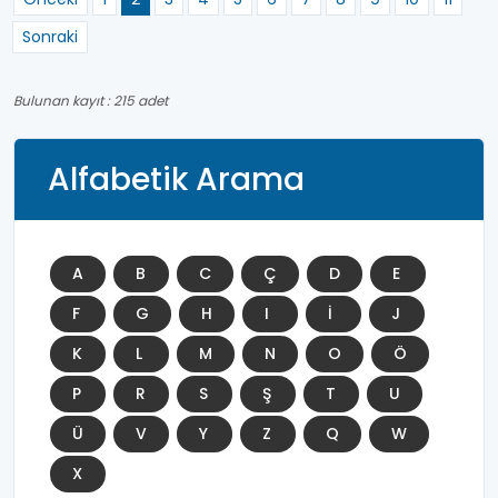
Sonraki
Bulunan kayıt : 215 adet
Alfabetik Arama
A
B
C
Ç
D
E
F
G
H
I
İ
J
K
L
M
N
O
Ö
P
R
S
Ş
T
U
Ü
V
Y
Z
Q
W
X