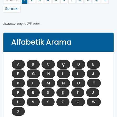
Sonraki
Bulunan kayıt : 215 adet
Alfabetik Arama
A
B
C
Ç
D
E
F
G
H
I
İ
J
K
L
M
N
O
Ö
P
R
S
Ş
T
U
Ü
V
Y
Z
Q
W
X