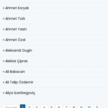
» Ahmet Koryalı
» Ahmet Türk
» Ahmet Yasin
» Ahmet Özal
» Aleksandr Dugin
» Aleksis Çipras
» Ali Babacan
» Ali Talip Özdemir
» Aliya İzzetbegoviç
Önceki
1
2
3
4
5
6
7
8
9
10
11