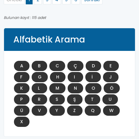
Bulunan kayıt : 115 adet
Alfabetik Arama
A
B
C
Ç
D
E
F
G
H
I
İ
J
K
L
M
N
O
Ö
P
R
S
Ş
T
U
Ü
V
Y
Z
Q
W
X