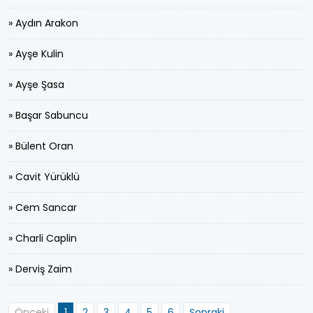
» Aydın Arakon
» Ayşe Kulin
» Ayşe Şasa
» Başar Sabuncu
» Bülent Oran
» Cavit Yürüklü
» Cem Sancar
» Charli Caplin
» Derviş Zaim
Önceki
1
2
3
4
5
6
Sonraki