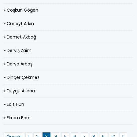
» Coşkun Göğen
» Cüneyt Arkın
» Demet Akbağ
» Derviş Zaim
» Derya Arbaş
» Dinçer Çekmez
» Duygu Asena
» Ediz Hun
» Ekrem Bora
Önceki
1
2
3
4
5
6
7
8
9
10
11