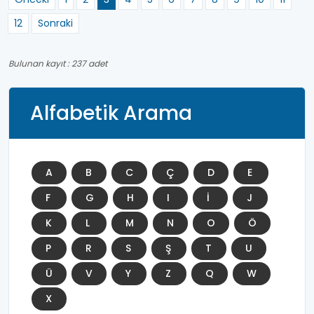
12
Sonraki
Bulunan kayıt : 237 adet
Alfabetik Arama
A
B
C
Ç
D
E
F
G
H
I
İ
J
K
L
M
N
O
Ö
P
R
S
Ş
T
U
Ü
V
Y
Z
Q
W
X