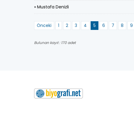
» Mustafa Denizli
Önceki
1
2
3
4
5
6
7
8
9
Bulunan kayıt : 170 adet