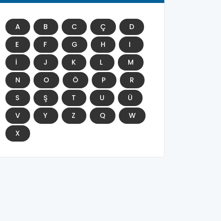
A
B
C
Ç
D
E
F
G
H
I
İ
J
K
L
M
N
O
Ö
P
R
S
Ş
T
U
Ü
V
Y
Z
Q
W
X