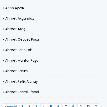
» Agop Ayvaz
» Ahmet Akgündüz
» Ahmet Ateş
» Ahmet Cevdet Paşa
» Ahmet Ferit Tek
» Ahmet Muhtar Paşa
» Ahmet Rasim
» Ahmet Refik Altınay
» Ahmet Resmi Efendi
Önceki
1
2
3
4
5
6
7
8
9
10
11