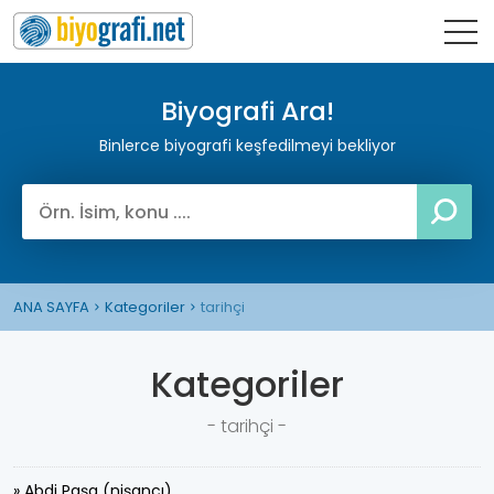
Biyografi Ara!
Binlerce biyografi keşfedilmeyi bekliyor
ANA SAYFA
Kategoriler
tarihçi
Kategoriler
- tarihçi -
» Abdi Paşa (nişancı)