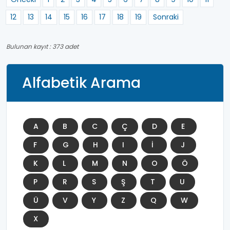
12
13
14
15
16
17
18
19
Sonraki
Bulunan kayıt : 373 adet
Alfabetik Arama
A
B
C
Ç
D
E
F
G
H
I
İ
J
K
L
M
N
O
Ö
P
R
S
Ş
T
U
Ü
V
Y
Z
Q
W
X