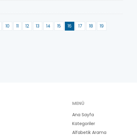
10
11
12
13
14
15
16
17
18
19
MENÜ
Ana Sayfa
Kategoriler
Alfabetik Arama