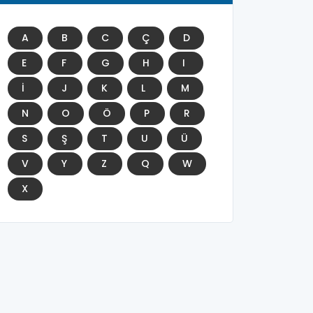
A
B
C
Ç
D
E
F
G
H
I
İ
J
K
L
M
N
O
Ö
P
R
S
Ş
T
U
Ü
V
Y
Z
Q
W
X