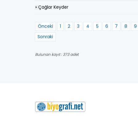
» Çağlar Keyder
Önceki
1
2
3
4
5
6
7
8
9
Sonraki
Bulunan kayıt : 373 adet