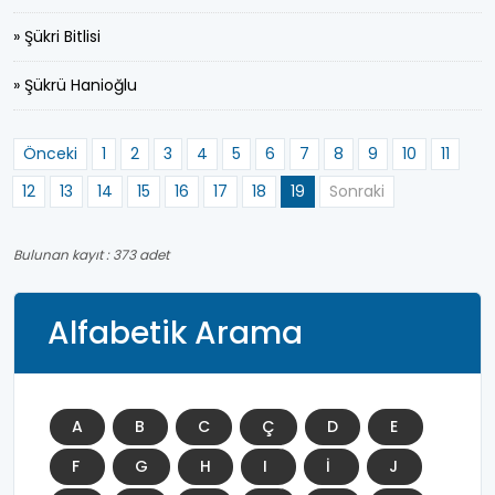
» Şükri Bitlisi
» Şükrü Hanioğlu
Önceki
1
2
3
4
5
6
7
8
9
10
11
12
13
14
15
16
17
18
19
Sonraki
Bulunan kayıt : 373 adet
Alfabetik Arama
A
B
C
Ç
D
E
F
G
H
I
İ
J