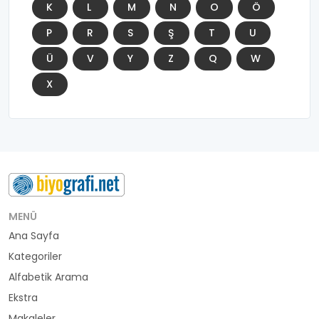
K
L
M
N
O
Ö
P
R
S
Ş
T
U
Ü
V
Y
Z
Q
W
X
MENÜ
Ana Sayfa
Kategoriler
Alfabetik Arama
Ekstra
Makaleler