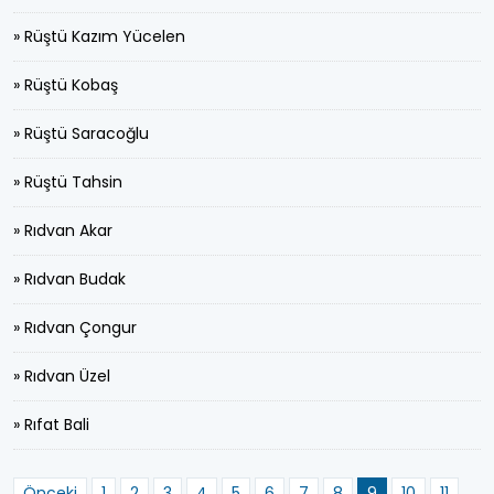
» Rüştü Kazım Yücelen
» Rüştü Kobaş
» Rüştü Saracoğlu
» Rüştü Tahsin
» Rıdvan Akar
» Rıdvan Budak
» Rıdvan Çongur
» Rıdvan Üzel
» Rıfat Bali
Önceki
1
2
3
4
5
6
7
8
9
10
11