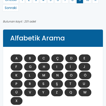
Sonraki
Bulunan kayıt : 201 adet
Alfabetik Arama
A
B
C
Ç
D
E
F
G
H
I
İ
J
K
L
M
N
O
Ö
P
R
S
Ş
T
U
Ü
V
Y
Z
Q
W
X