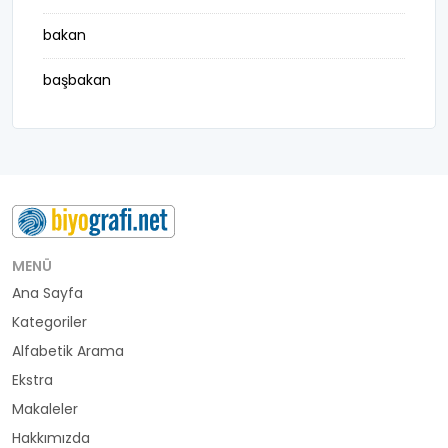
bakan
başbakan
belediye başkanı
besteci
buluş
bürokrat
MENÜ
Ana Sayfa
büyükelçi
Kategoriler
cumhurbaşkanı
Alfabetik Arama
Ekstra
denizci
Makaleler
Hakkımızda
din adamı