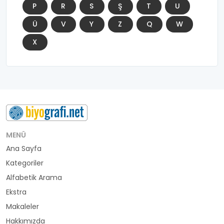
P
R
S
Ş
T
U
Ü
V
Y
Z
Q
W
X
MENÜ
Ana Sayfa
Kategoriler
Alfabetik Arama
Ekstra
Makaleler
Hakkımızda