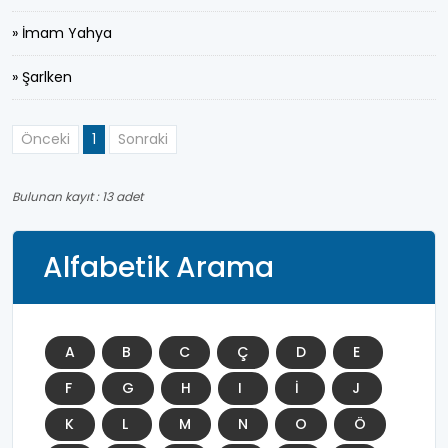
» İmam Yahya
» Şarlken
Önceki
1
Sonraki
Bulunan kayıt : 13 adet
Alfabetik Arama
A
B
C
Ç
D
E
F
G
H
I
İ
J
K
L
M
N
O
Ö