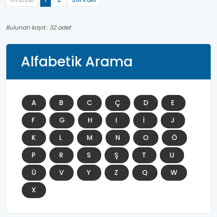
Bulunan kayıt : 32 adet
Alfabetik Arama
A
B
C
Ç
D
E
F
G
H
I
İ
J
K
L
M
N
O
Ö
P
R
S
Ş
T
U
Ü
V
Y
Z
Q
W
X