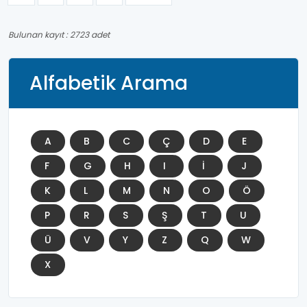
Bulunan kayıt : 2723 adet
Alfabetik Arama
A
B
C
Ç
D
E
F
G
H
I
İ
J
K
L
M
N
O
Ö
P
R
S
Ş
T
U
Ü
V
Y
Z
Q
W
X