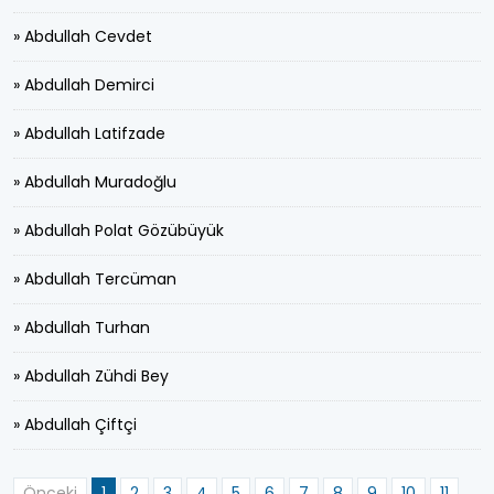
» Abdullah Cevdet
» Abdullah Demirci
» Abdullah Latifzade
» Abdullah Muradoğlu
» Abdullah Polat Gözübüyük
» Abdullah Tercüman
» Abdullah Turhan
» Abdullah Zühdi Bey
» Abdullah Çiftçi
Önceki
1
2
3
4
5
6
7
8
9
10
11