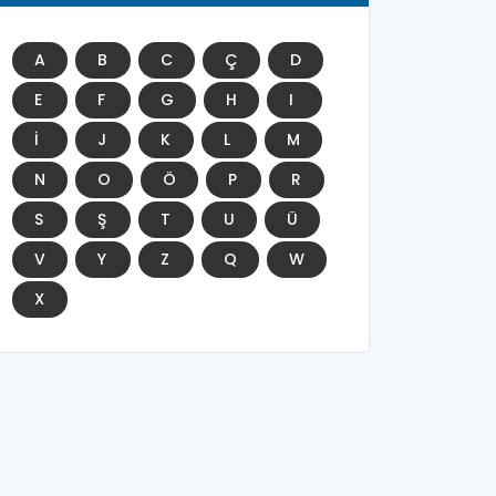
A
B
C
Ç
D
E
F
G
H
I
İ
J
K
L
M
N
O
Ö
P
R
S
Ş
T
U
Ü
V
Y
Z
Q
W
X