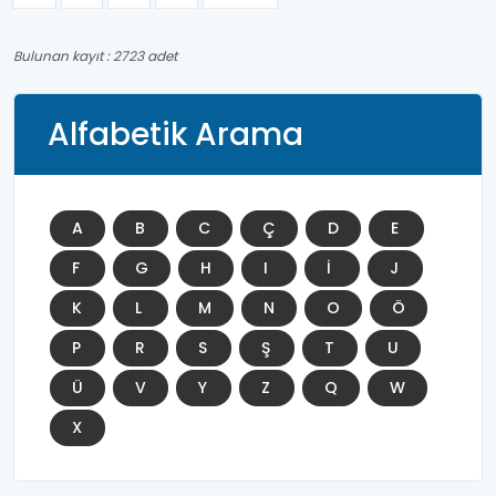
Bulunan kayıt : 2723 adet
Alfabetik Arama
A
B
C
Ç
D
E
F
G
H
I
İ
J
K
L
M
N
O
Ö
P
R
S
Ş
T
U
Ü
V
Y
Z
Q
W
X