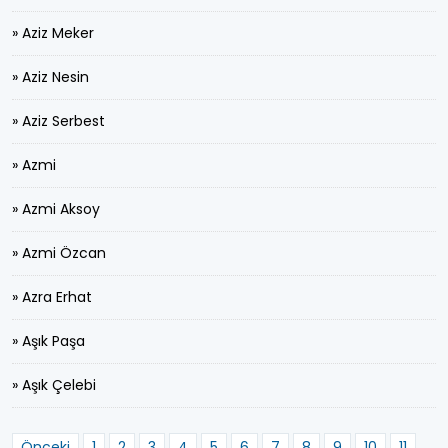
» Aziz Meker
» Aziz Nesin
» Aziz Serbest
» Azmi
» Azmi Aksoy
» Azmi Özcan
» Azra Erhat
» Aşık Paşa
» Aşık Çelebi
Önceki
1
2
3
4
5
6
7
8
9
10
11