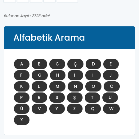
Bulunan kayıt : 2723 adet
Alfabetik Arama
A
B
C
Ç
D
E
F
G
H
I
İ
J
K
L
M
N
O
Ö
P
R
S
Ş
T
U
Ü
V
Y
Z
Q
W
X