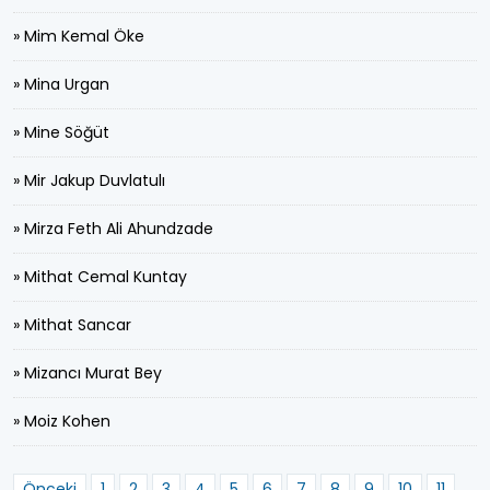
» Mim Kemal Öke
» Mina Urgan
» Mine Söğüt
» Mir Jakup Duvlatulı
» Mirza Feth Ali Ahundzade
» Mithat Cemal Kuntay
» Mithat Sancar
» Mizancı Murat Bey
» Moiz Kohen
Önceki
1
2
3
4
5
6
7
8
9
10
11