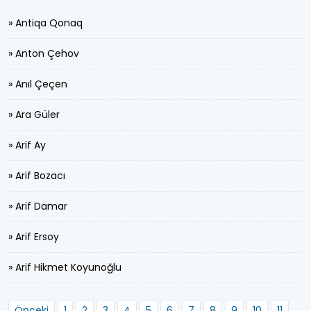
» Antiqa Qonaq
» Anton Çehov
» Anıl Çeçen
» Ara Güler
» Arif Ay
» Arif Bozacı
» Arif Damar
» Arif Ersoy
» Arif Hikmet Koyunoğlu
Önceki
1
2
3
4
5
6
7
8
9
10
11