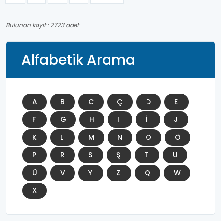
Bulunan kayıt : 2723 adet
Alfabetik Arama
A
B
C
Ç
D
E
F
G
H
I
İ
J
K
L
M
N
O
Ö
P
R
S
Ş
T
U
Ü
V
Y
Z
Q
W
X