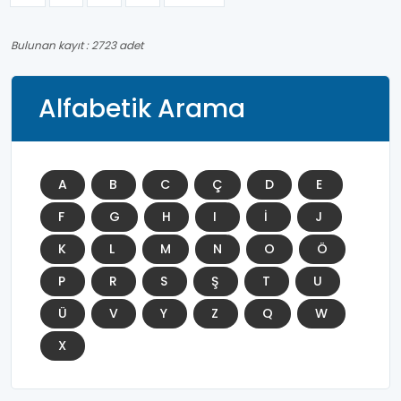
Bulunan kayıt : 2723 adet
Alfabetik Arama
A
B
C
Ç
D
E
F
G
H
I
İ
J
K
L
M
N
O
Ö
P
R
S
Ş
T
U
Ü
V
Y
Z
Q
W
X