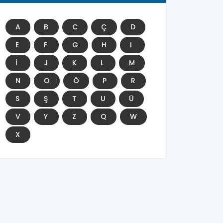
A
B
C
Ç
D
E
F
G
H
I
İ
J
K
L
M
N
O
Ö
P
R
S
Ş
T
U
Ü
V
Y
Z
Q
W
X