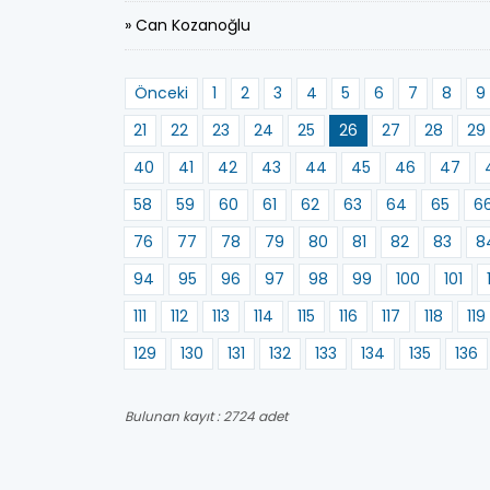
» Can Kozanoğlu
Önceki
1
2
3
4
5
6
7
8
9
21
22
23
24
25
26
27
28
29
40
41
42
43
44
45
46
47
58
59
60
61
62
63
64
65
6
76
77
78
79
80
81
82
83
8
94
95
96
97
98
99
100
101
111
112
113
114
115
116
117
118
119
129
130
131
132
133
134
135
136
Bulunan kayıt : 2724 adet