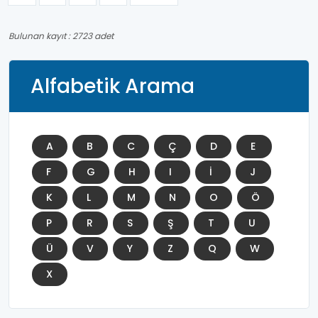
Bulunan kayıt : 2723 adet
Alfabetik Arama
A
B
C
Ç
D
E
F
G
H
I
İ
J
K
L
M
N
O
Ö
P
R
S
Ş
T
U
Ü
V
Y
Z
Q
W
X