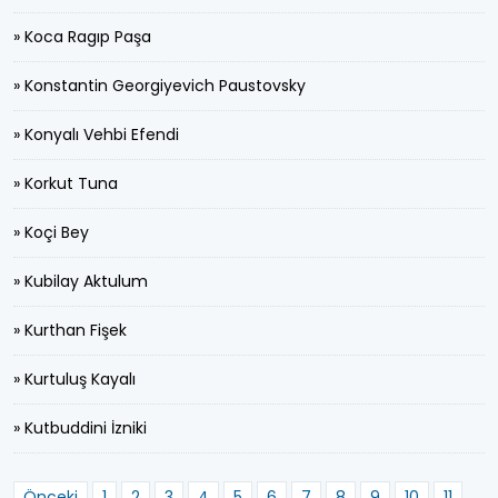
» Koca Ragıp Paşa
» Konstantin Georgiyevich Paustovsky
» Konyalı Vehbi Efendi
» Korkut Tuna
» Koçi Bey
» Kubilay Aktulum
» Kurthan Fişek
» Kurtuluş Kayalı
» Kutbuddini İzniki
Önceki
1
2
3
4
5
6
7
8
9
10
11