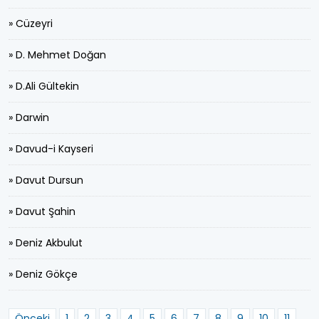
» Cüzeyri
» D. Mehmet Doğan
» D.Ali Gültekin
» Darwin
» Davud-i Kayseri
» Davut Dursun
» Davut Şahin
» Deniz Akbulut
» Deniz Gökçe
Önceki
1
2
3
4
5
6
7
8
9
10
11