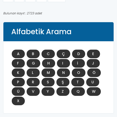
Bulunan kayıt : 2723 adet
Alfabetik Arama
A
B
C
Ç
D
E
F
G
H
I
İ
J
K
L
M
N
O
Ö
P
R
S
Ş
T
U
Ü
V
Y
Z
Q
W
X