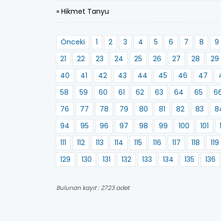
» Hikmet Tanyu
Önceki
1
2
3
4
5
6
7
8
9
21
22
23
24
25
26
27
28
29
40
41
42
43
44
45
46
47
58
59
60
61
62
63
64
65
6
76
77
78
79
80
81
82
83
8
94
95
96
97
98
99
100
101
111
112
113
114
115
116
117
118
119
129
130
131
132
133
134
135
136
Bulunan kayıt : 2723 adet