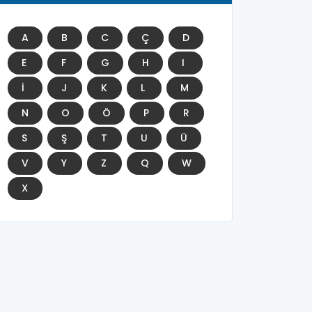
A
B
C
Ç
D
E
F
G
H
I
İ
J
K
L
M
N
O
Ö
P
R
S
Ş
T
U
Ü
V
Y
Z
Q
W
X