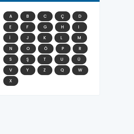
A
B
C
Ç
D
E
F
G
H
I
İ
J
K
L
M
N
O
Ö
P
R
S
Ş
T
U
Ü
V
Y
Z
Q
W
X