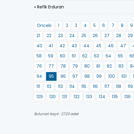
» Refik Erduran
Önceki
1
2
3
4
5
6
7
8
9
21
22
23
24
25
26
27
28
29
40
41
42
43
44
45
46
47
58
59
60
61
62
63
64
65
6
76
77
78
79
80
81
82
83
8
94
95
96
97
98
99
100
101
111
112
113
114
115
116
117
118
119
129
130
131
132
133
134
135
136
Bulunan kayıt : 2723 adet