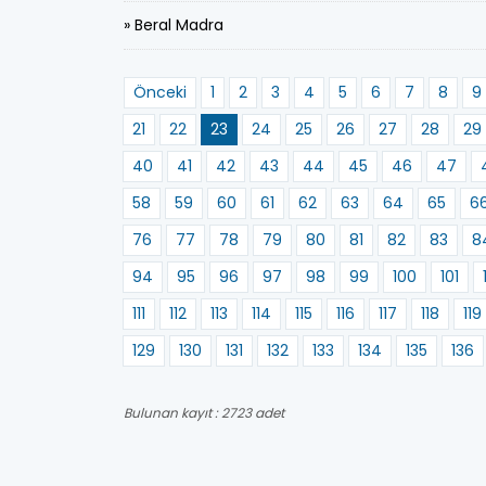
» Beral Madra
Önceki
1
2
3
4
5
6
7
8
9
21
22
23
24
25
26
27
28
29
40
41
42
43
44
45
46
47
58
59
60
61
62
63
64
65
6
76
77
78
79
80
81
82
83
8
94
95
96
97
98
99
100
101
111
112
113
114
115
116
117
118
119
129
130
131
132
133
134
135
136
Bulunan kayıt : 2723 adet