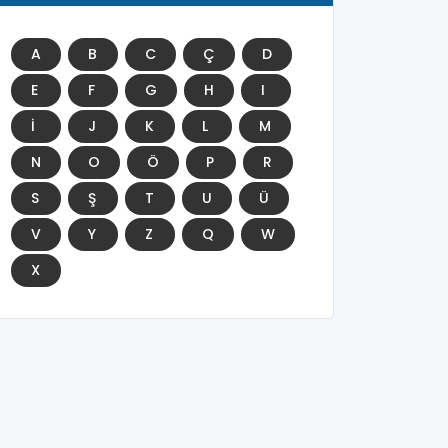
A
B
C
Ç
D
E
F
G
H
I
İ
J
K
L
M
N
O
Ö
P
R
S
Ş
T
U
Ü
V
Y
Z
Q
W
X