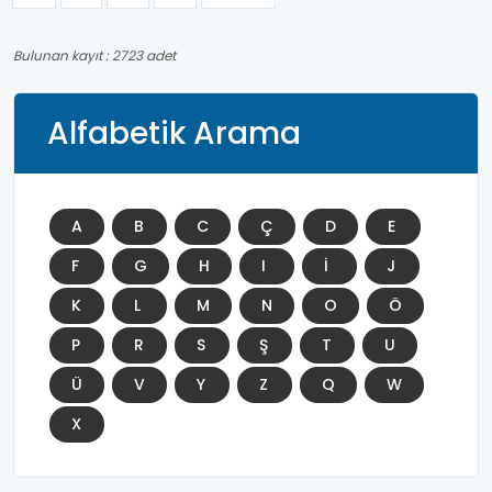
Bulunan kayıt : 2723 adet
Alfabetik Arama
A
B
C
Ç
D
E
F
G
H
I
İ
J
K
L
M
N
O
Ö
P
R
S
Ş
T
U
Ü
V
Y
Z
Q
W
X