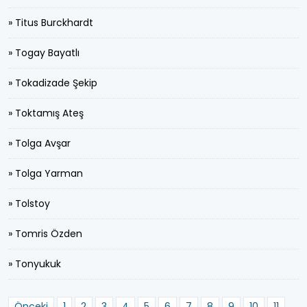
» Titus Burckhardt
» Togay Bayatlı
» Tokadizade Şekip
» Toktamış Ateş
» Tolga Avşar
» Tolga Yarman
» Tolstoy
» Tomris Özden
» Tonyukuk
Önceki
1
2
3
4
5
6
7
8
9
10
11