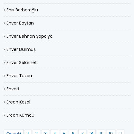
» Enis Berberoğlu
» Enver Baytan
» Enver Behnan Şapolyo
» Enver Durmuş
» Enver Selamet
» Enver Tuzcu
» Enveri
» Ercan Kesal
» Ercan Kumcu
Önceki
1
2
3
4
5
6
7
8
9
10
11