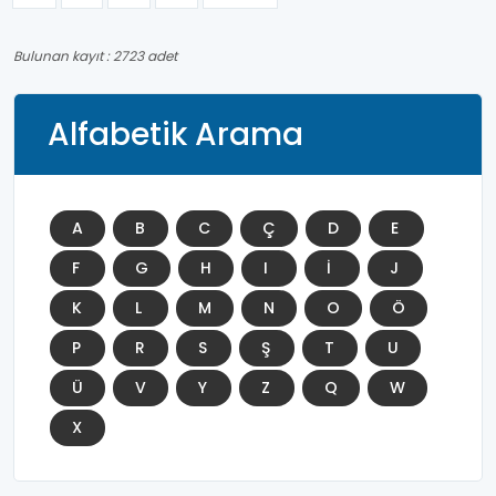
Bulunan kayıt : 2723 adet
Alfabetik Arama
A
B
C
Ç
D
E
F
G
H
I
İ
J
K
L
M
N
O
Ö
P
R
S
Ş
T
U
Ü
V
Y
Z
Q
W
X