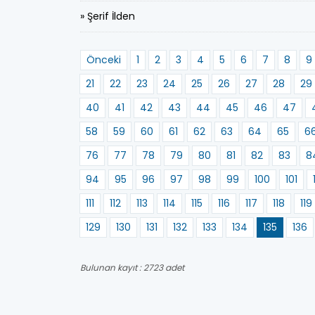
» Şerif İlden
Önceki
1
2
3
4
5
6
7
8
9
21
22
23
24
25
26
27
28
29
40
41
42
43
44
45
46
47
58
59
60
61
62
63
64
65
6
76
77
78
79
80
81
82
83
8
94
95
96
97
98
99
100
101
111
112
113
114
115
116
117
118
119
129
130
131
132
133
134
135
136
Bulunan kayıt : 2723 adet