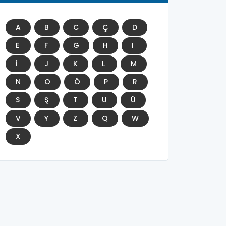
A
B
C
Ç
D
E
F
G
H
I
İ
J
K
L
M
N
O
Ö
P
R
S
Ş
T
U
Ü
V
Y
Z
Q
W
X