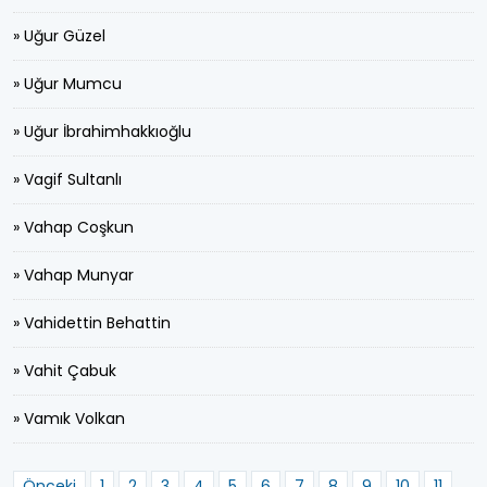
» Uğur Güzel
» Uğur Mumcu
» Uğur İbrahimhakkıoğlu
» Vagif Sultanlı
» Vahap Coşkun
» Vahap Munyar
» Vahidettin Behattin
» Vahit Çabuk
» Vamık Volkan
Önceki
1
2
3
4
5
6
7
8
9
10
11