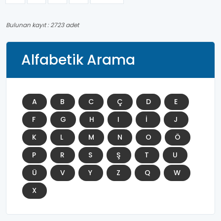
Bulunan kayıt : 2723 adet
Alfabetik Arama
A
B
C
Ç
D
E
F
G
H
I
İ
J
K
L
M
N
O
Ö
P
R
S
Ş
T
U
Ü
V
Y
Z
Q
W
X