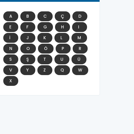
A
B
C
Ç
D
E
F
G
H
I
İ
J
K
L
M
N
O
Ö
P
R
S
Ş
T
U
Ü
V
Y
Z
Q
W
X