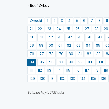
» Rauf Orbay
Önceki
1
2
3
4
5
6
7
8
9
21
22
23
24
25
26
27
28
29
40
41
42
43
44
45
46
47
58
59
60
61
62
63
64
65
6
76
77
78
79
80
81
82
83
8
94
95
96
97
98
99
100
101
111
112
113
114
115
116
117
118
119
129
130
131
132
133
134
135
136
Bulunan kayıt : 2723 adet