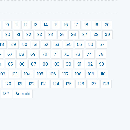
10
11
12
13
14
15
16
17
18
19
20
30
31
32
33
34
35
36
37
38
39
48
49
50
51
52
53
54
55
56
57
6
67
68
69
70
71
72
73
74
75
4
85
86
87
88
89
90
91
92
93
102
103
104
105
106
107
108
109
110
120
121
122
123
124
125
126
127
128
137
Sonraki