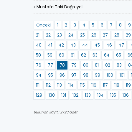
» Mustafa Taki Doğruyol
Önceki
1
2
3
4
5
6
7
8
9
21
22
23
24
25
26
27
28
29
40
41
42
43
44
45
46
47
58
59
60
61
62
63
64
65
6
76
77
78
79
80
81
82
83
8
94
95
96
97
98
99
100
101
111
112
113
114
115
116
117
118
119
129
130
131
132
133
134
135
136
Bulunan kayıt : 2723 adet