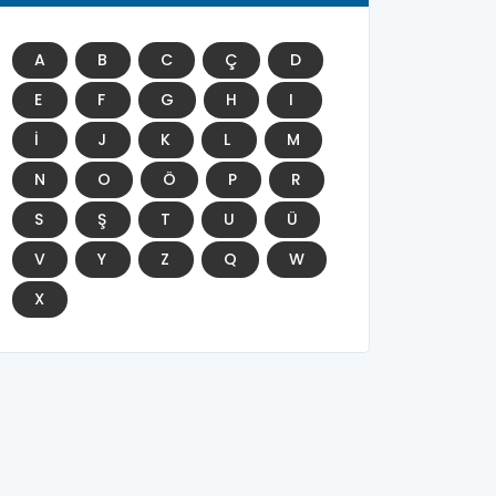
A
B
C
Ç
D
E
F
G
H
I
İ
J
K
L
M
N
O
Ö
P
R
S
Ş
T
U
Ü
V
Y
Z
Q
W
X